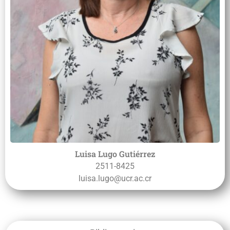
Luisa Lugo Gutiérrez
2511-8425
luisa.lugo@ucr.ac.cr