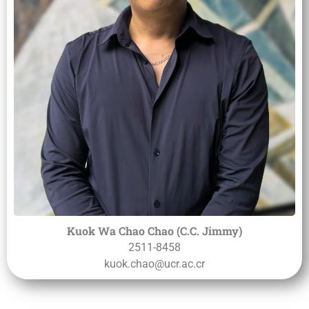
Kuok Wa Chao Chao (C.C. Jimmy)
2511-8458
kuok.chao@ucr.ac.cr